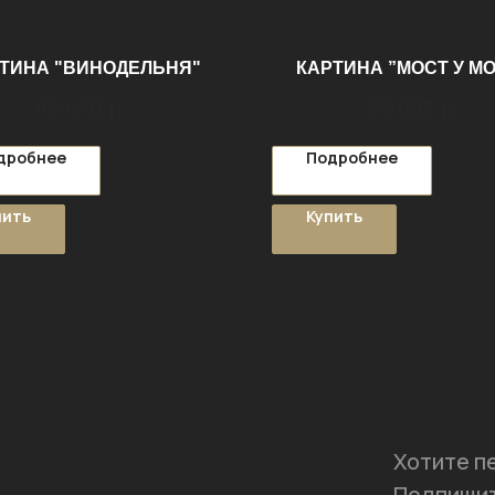
ТИНА "ВИНОДЕЛЬНЯ"
КАРТИНА ”МОСТ У М
46 640
р.
70 092
р.
дробнее
Подробнее
пить
Купить
Хотите п
Подпишит