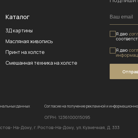
Каталог
3Д картины
Я даю
согл
соответст
Масляная живопись
Я даю
сог
Принт на холсте
информац
Смешанная техника на холсте
Отпра
сональных данных
Согласие на получение рекламной и информационно
ОГРН: 1236100015095
стов- На-Дону, г. Ростов-На-Дону, ул. Кузнечная, Д. 333