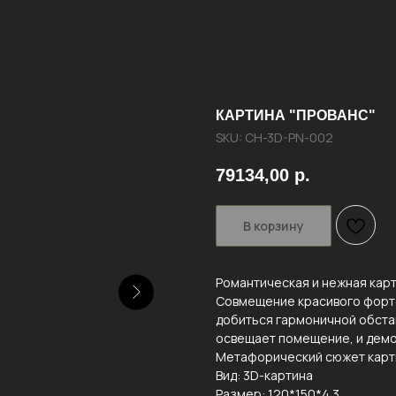
КАРТИНА "ПРОВАНС"
SKU:
CH-3D-PN-002
79134,00
р.
В корзину
Романтическая и нежная карт
Совмещение красивого форте
добиться гармоничной обстан
освещает помещение, и демон
Метафорический сюжет карти
Вид: 3D-картина
Размер: 120*150*4.3