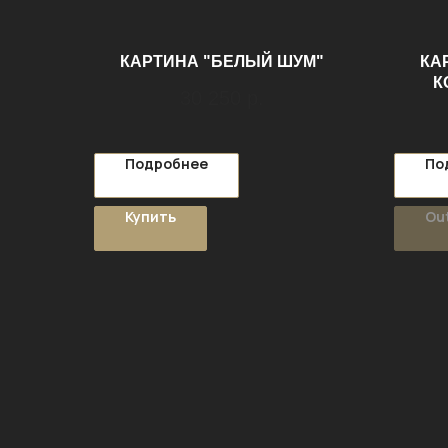
КАРТИНА "БЕЛЫЙ ШУМ"
КА
К
30 250
р.
Подробнее
По
Купить
Out