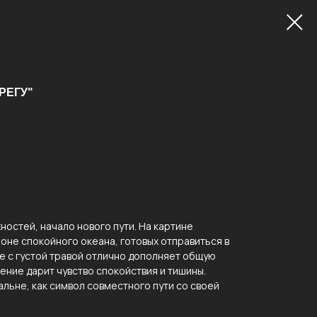
РЕГУ"
ностей, начало нового пути. На картине
фоне спокойного океана, готовых отправиться в
е с густой травой отлично дополняет общую
ние дарит чувство спокойствия и тишины.
альне, как символ совместного пути со своей