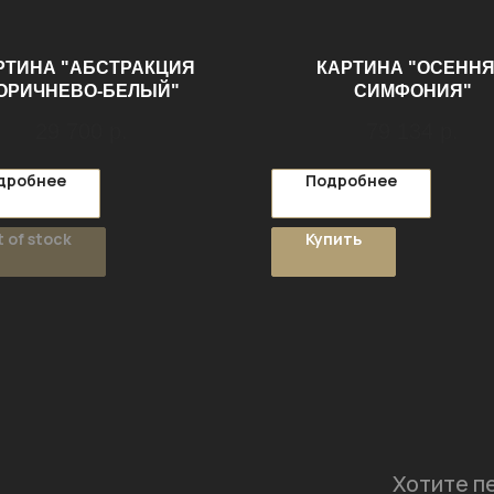
РТИНА "АБСТРАКЦИЯ
КАРТИНА "ОСЕНН
ОРИЧНЕВО-БЕЛЫЙ"
СИМФОНИЯ"
29 700
р.
79 134
р.
дробнее
Подробнее
 of stock
Купить
Хотите п