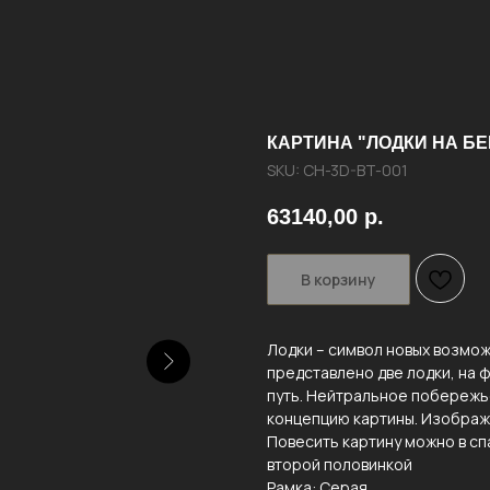
КАРТИНА "ЛОДКИ НА БЕ
SKU:
CH-3D-BT-001
63140,00
р.
В корзину
Лодки – символ новых возмож
представлено две лодки, на 
путь. Нейтральное побережь
концепцию картины. Изображе
Повесить картину можно в сп
второй половинкой
Рамка: Серая