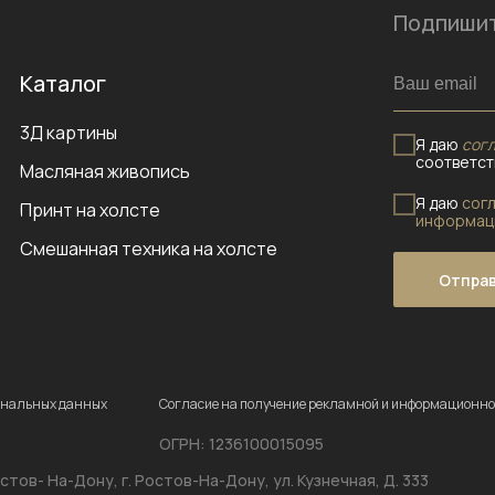
Подпишит
Каталог
3Д картины
Я даю
согл
соответст
Масляная живопись
Я даю
сог
Принт на холсте
информац
Смешанная техника на холсте
Отпра
сональных данных
Согласие на получение рекламной и информационно
ОГРН: 1236100015095
стов- На-Дону, г. Ростов-На-Дону, ул. Кузнечная, Д. 333