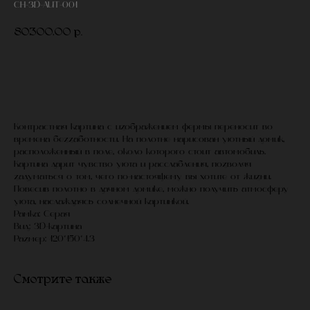
СH-3D-AUT-001
80300,00
р.
В корзину
Контрастная картина с изображением фермы переносит во
времена беззаботности. На полотне нарисован уютный домик,
расположенный в поле, около которого стоит автомобиль.
Картина дарит чувство уюта и расслабления, позволяя
задуматься о том, чего по-настоящему вы хотите от жизни.
Повесив полотно в дачном домике, можно получить атмосферу
уюта, наслаждаясь солнечной картинкой.
Рамка: Серая
Вид: 3D-картина
Размер: 120*150*4.3
Смотрите также